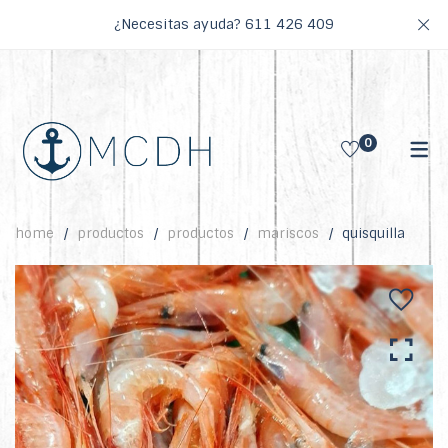
¿Necesitas ayuda?
611 426 409
0
home
productos
productos
mariscos
quisquilla