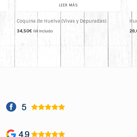
LEER MÁS
Coquina de Huelva (Vivas y Depuradas)
Hue
34,50
€
28,
IVA Incluido