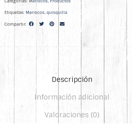
Categorías:
Mariscos
,
Productos
Etiquetas:
Mariscos
,
quisquilla
Compartir:
Descripción
Información adicional
Valoraciones (0)