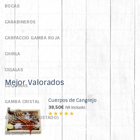
BOCAS
CARABINEROS
CARPACCIO GAMBA ROJA
CHIRLA
CIGALAS
Mejor Valorados
COQUINAS
Cuerpos de Cangrejo
GAMBA CRISTAL
38,50
€
IVA Incluido
GAMBA ROJA(ALISTADO)
Valorado
con
4.86
GOURMET
de 5