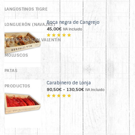
LANGOSTINOS TIGRE
Boca negra de Cangrejo
LONGUERÓN (NAVAJAS)
45,00
€
IVA Incluido
MARISCADA SAN VALENTÍN
Valorado
con
4.76
MOLUSCOS
de 5
PATAS
Carabinero de Lonja
PRODUCTOS
Rango
90,50
€
-
130,50
€
IVA Incluido
de
precios:
Valorado
desde
con
4.75
90,50€
de 5
hasta
130,50€