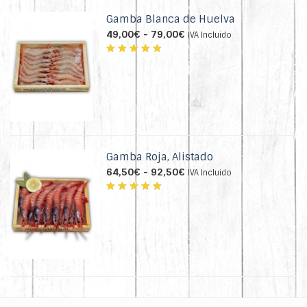
Gamba Blanca de Huelva
Rango
49,00
€
-
79,00
€
IVA Incluido
de
precios:
Valorado
desde
con
4.74
49,00€
de 5
hasta
79,00€
Gamba Roja, Alistado
Rango
64,50
€
-
92,50
€
IVA Incluido
de
precios:
Valorado
desde
con
4.72
64,50€
de 5
hasta
92,50€