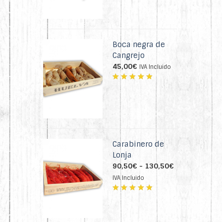
con
4.86
de 5
LANGOSTINOS TIGRE
Boca negra de
LONGUERÓN (NAVAJAS)
Cangrejo
45,00
€
IVA Incluido
MARISCADA SAN VALENTÍN
Valorado
MOLUSCOS
con
4.76
de 5
PATAS
Carabinero de
PRODUCTOS
Lonja
Rango
90,50
€
-
130,50
€
de
IVA Incluido
precios:
desde
Valorado
90,50€
con
4.75