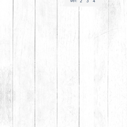
Ver:
2
3
4