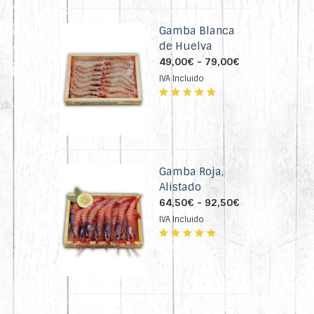
hasta
de 5
130,50€
Gamba Blanca
de Huelva
Rango
49,00
€
-
79,00
€
de
IVA Incluido
precios:
desde
Valorado
49,00€
con
4.74
hasta
de 5
79,00€
Gamba Roja,
Alistado
Rango
64,50
€
-
92,50
€
de
IVA Incluido
precios:
desde
Valorado
64,50€
con
4.72
hasta
de 5
92,50€