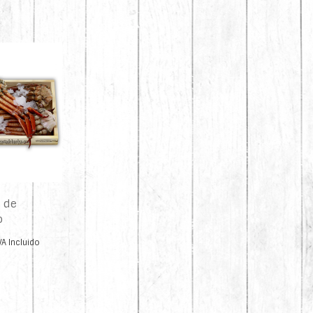
 de
o
VA Incluido