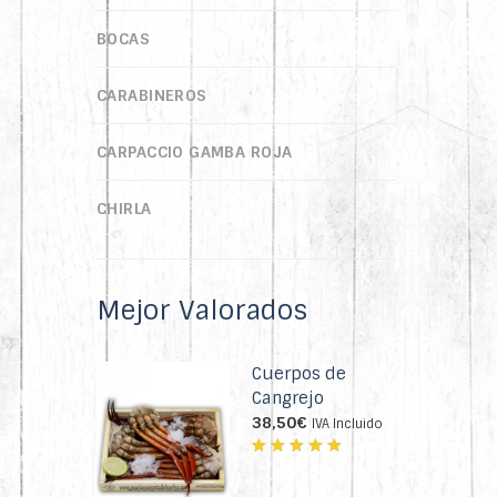
BOCAS
CARABINEROS
CARPACCIO GAMBA ROJA
CHIRLA
CIGALAS
Mejor Valorados
COQUINAS
Cuerpos de
GAMBA CRISTAL
Cangrejo
38,50
€
IVA Incluido
GAMBA ROJA(ALISTADO)
Valorado
GOURMET