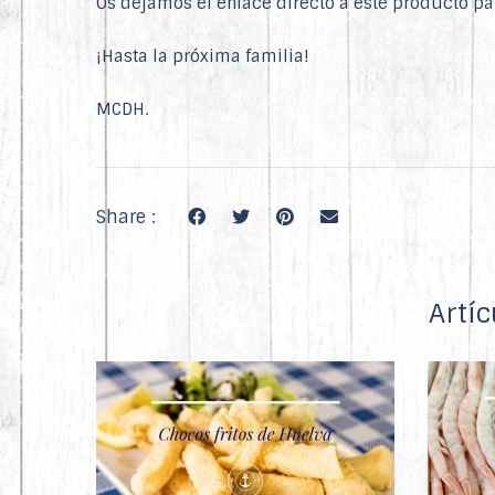
Os dejamos el enlace directo a este producto 
¡Hasta la próxima familia!
MCDH.
Share :
Artí