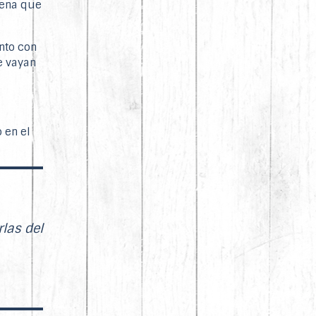
rena que
nto con
e vayan
 en el
rlas del