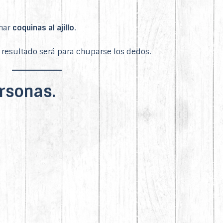
inar
coquinas al ajillo
.
l resultado será para chuparse los dedos.
rsonas.