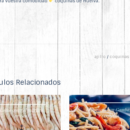
para vuestra comodidad
coquinas de Huelva
.
ajillo
coquinas
culos Relacionados