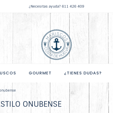
¿Necesitas ayuda?
611 426 409
USCOS
GOURMET
¿TIENES DUDAS?
o onubense
ESTILO ONUBENSE